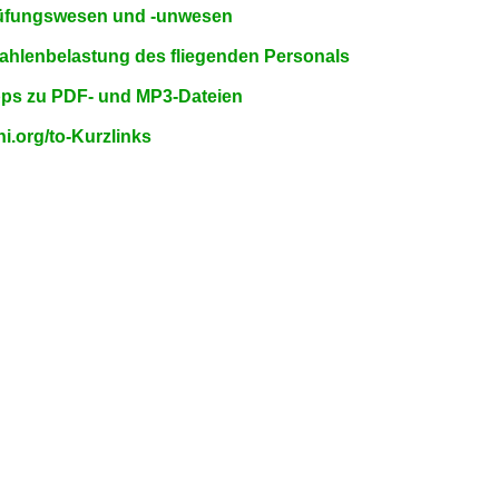
üfungswesen und -unwesen
rahlenbelastung des fliegenden Personals
pps zu PDF- und MP3-Dateien
i.org/to-Kurzlinks