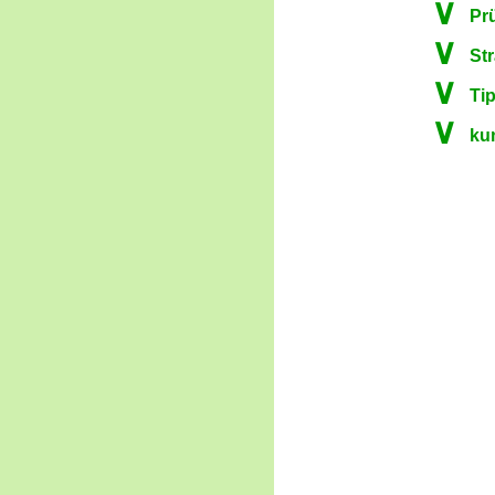
∨
Pr
∨
St
∨
Ti
∨
kun