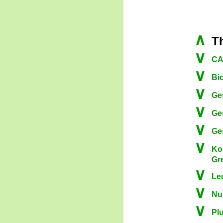
∧
T
∨
CA
∨
Bi
∨
Ge
∨
Ge
∨
Ge
∨
Ko
Gr
∨
Le
∨
Nu
∨
Pl